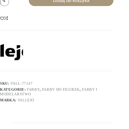
Dodaj do koszyka
Vallejo:
True
Metallic
Shade
-
Crimson
Magenta
SKU:
VALL-77147
KATEGORIE:
FARBY
,
FARBY DO FIGUREK
,
FARBY I
MODELARSTWO
MARKA:
VALLEJO