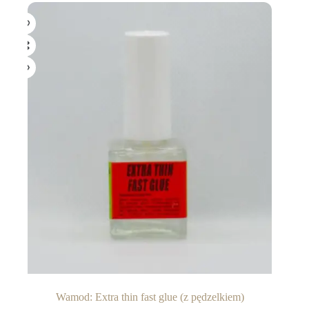
Wamod: Extra thin fast glue (z pędzelkiem)