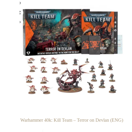
Warhammer 40k: Kill Team – Terror on Devlan (ENG)