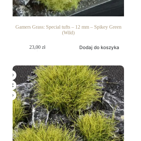
Gamers Grass: Special tufts – 12 mm – Spikey Green
(Wild)
Dodaj do koszyka
23,00
zł