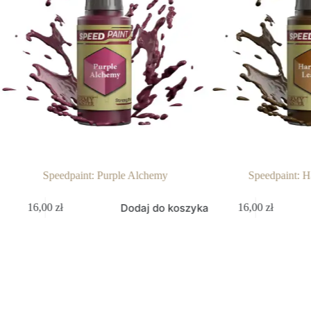
Speedpaint: Purple Alchemy
Speedpaint: Hardene
Dodaj do koszyka
Do
16,00
zł
16,00
zł