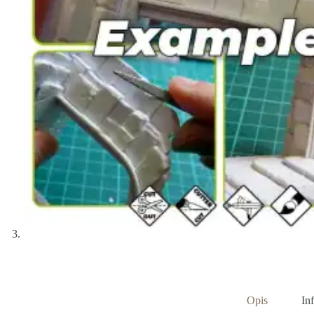
Opis
In