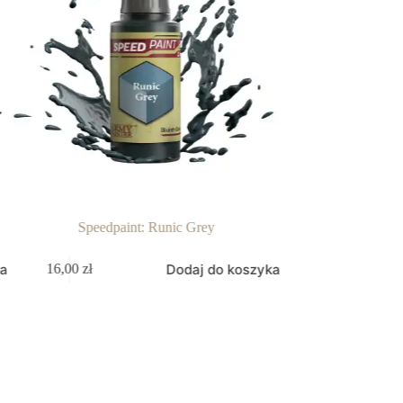
Speedpaint: Runic Grey
Speedpaint: Absolu
Dodaj do koszyka
16,00
zł
16,00
zł