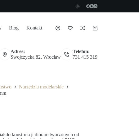
s
Blog
Kontakt
Koszyk
Adres:
Telefon:
Swojczycka 82, Wrocław
731 415 319
arstwo
Narzędzia modelarskie
 mm
ał do konstrukcji dioram tworzonych od