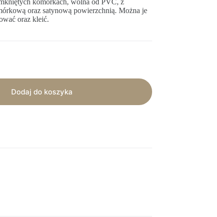
zamkniętych komórkach, wolna od PVC, z
omórkową oraz satynową powierzchnią. Można je
ować oraz kleić.
Dodaj do koszyka