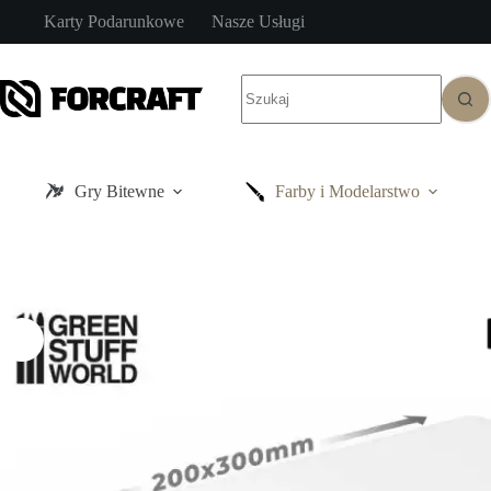
Przejdź
Karty Podarunkowe
Nasze Usługi
do
treści
Brak
wyników
Gry Bitewne
Farby i Modelarstwo