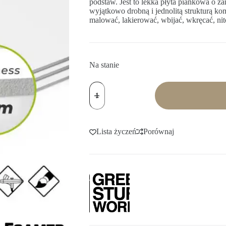
podstaw. Jest to lekka płyta piankowa o 
wyjątkowo drobną i jednolitą strukturą k
malować, lakierować, wbijać, wkręcać, nit
Na stanie
ilość
Foamed
PVC
2
mm
Lista życzeń
Porównaj