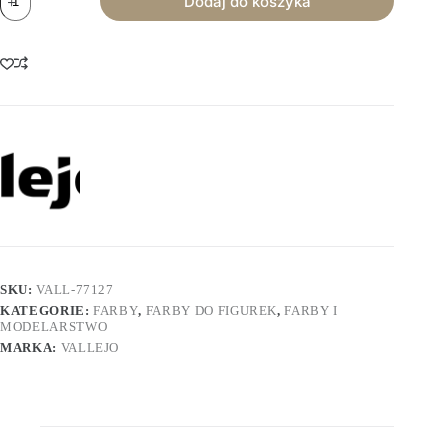
Dodaj do koszyka
Vallejo:
True
Metallic
Base
-
Crimson
Magenta
SKU:
VALL-77127
KATEGORIE:
FARBY
,
FARBY DO FIGUREK
,
FARBY I
MODELARSTWO
MARKA:
VALLEJO