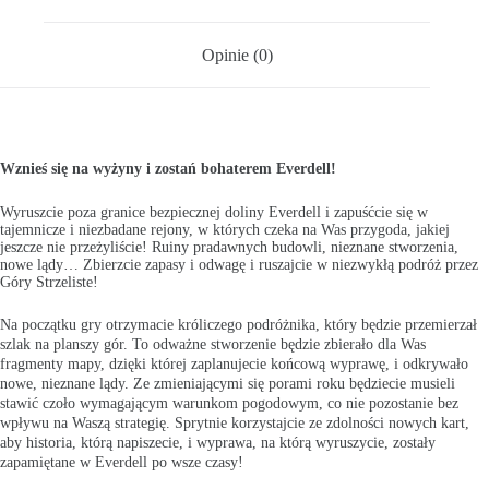
Opinie (0)
Wznieś się na wyżyny i zostań bohaterem Everdell!
Wyruszcie poza granice bezpiecznej doliny Everdell i zapuśćcie się w
tajemnicze i niezbadane rejony, w których czeka na Was przygoda, jakiej
jeszcze nie przeżyliście! Ruiny pradawnych budowli, nieznane stworzenia,
nowe lądy… Zbierzcie zapasy i odwagę i ruszajcie w niezwykłą podróż przez
Góry Strzeliste!
Na początku gry otrzymacie króliczego podróżnika, który będzie przemierzał
szlak na planszy gór. To odważne stworzenie będzie zbierało dla Was
fragmenty mapy, dzięki której zaplanujecie końcową wyprawę, i odkrywało
nowe, nieznane lądy. Ze zmieniającymi się porami roku będziecie musieli
stawić czoło wymagającym warunkom pogodowym, co nie pozostanie bez
wpływu na Waszą strategię. Sprytnie korzystajcie ze zdolności nowych kart,
aby historia, którą napiszecie, i wyprawa, na którą wyruszycie, zostały
zapamiętane w Everdell po wsze czasy!