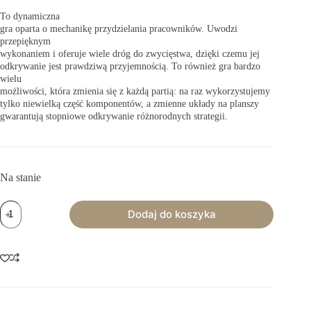
To dynamiczna
gra oparta o mechanikę przydzielania pracowników. Uwodzi
przepięknym
wykonaniem i oferuje wiele dróg do zwycięstwa, dzięki czemu jej
odkrywanie jest prawdziwą przyjemnością. To również gra bardzo
wielu
możliwości, która zmienia się z każdą partią: na raz wykorzystujemy
tylko niewielką część komponentów, a zmienne układy na planszy
gwarantują stopniowe odkrywanie różnorodnych strategii.
Na stanie
ilość
Dodaj do koszyka
Everdell:
Zimowy
szczyt
(edycja
kolekcjonerska)
(dodatek)