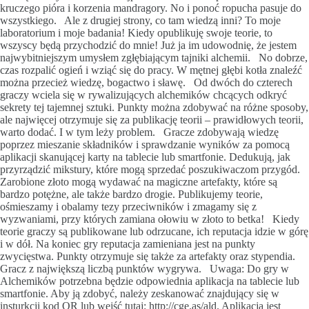
kruczego pióra i korzenia mandragory. No i ponoć ropucha pasuje do
wszystkiego. Ale z drugiej strony, co tam wiedzą inni? To moje
laboratorium i moje badania! Kiedy opublikuję swoje teorie, to
wszyscy będą przychodzić do mnie! Już ja im udowodnię, że jestem
najwybitniejszym umysłem zgłębiającym tajniki alchemii. No dobrze,
czas rozpalić ogień i wziąć się do pracy. W mętnej głębi kotła znaleźć
można przecież wiedzę, bogactwo i sławę. Od dwóch do czterech
graczy wciela się w rywalizujących alchemików chcących odkryć
sekrety tej tajemnej sztuki. Punkty można zdobywać na różne sposoby,
ale najwięcej otrzymuje się za publikację teorii – prawidłowych teorii,
warto dodać. I w tym leży problem. Gracze zdobywają wiedzę
poprzez mieszanie składników i sprawdzanie wyników za pomocą
aplikacji skanującej karty na tablecie lub smartfonie. Dedukują, jak
przyrządzić mikstury, które mogą sprzedać poszukiwaczom przygód.
Zarobione złoto mogą wydawać na magiczne artefakty, które są
bardzo potężne, ale także bardzo drogie. Publikujemy teorie,
ośmieszamy i obalamy tezy przeciwników i zmagamy się z
wyzwaniami, przy których zamiana ołowiu w złoto to betka! Kiedy
teorie graczy są publikowane lub odrzucane, ich reputacja idzie w górę
i w dół. Na koniec gry reputacja zamieniana jest na punkty
zwycięstwa. Punkty otrzymuje się także za artefakty oraz stypendia.
Gracz z największą liczbą punktów wygrywa. Uwaga: Do gry w
Alchemików potrzebna będzie odpowiednia aplikacja na tablecie lub
smartfonie. Aby ją zdobyć, należy zeskanować znajdujący się w
insturkcji kod QR lub wejść tutaj: http://cge.as/ald. Aplikacja jest