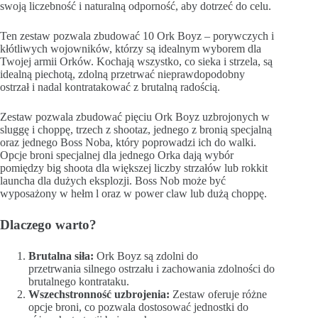
swoją liczebność i naturalną odporność, aby dotrzeć do celu.
Ten zestaw pozwala zbudować 10 Ork Boyz – porywczych i
kłótliwych wojowników, którzy są idealnym wyborem dla
Twojej armii Orków. Kochają wszystko, co sieka i strzela, są
idealną piechotą, zdolną przetrwać nieprawdopodobny
ostrzał i nadal kontratakować z brutalną radością.
Zestaw pozwala zbudować pięciu Ork Boyz uzbrojonych w
sluggę i choppę, trzech z shootaz, jednego z bronią specjalną
oraz jednego Boss Noba, który poprowadzi ich do walki.
Opcje broni specjalnej dla jednego Orka dają wybór
pomiędzy big shoota dla większej liczby strzałów lub rokkit
launcha dla dużych eksplozji. Boss Nob może być
wyposażony w hełm l oraz w power claw lub dużą choppę.
Dlaczego warto?
Brutalna siła:
Ork Boyz są zdolni do
przetrwania silnego ostrzału i zachowania zdolności do
brutalnego kontrataku.
Wszechstronność uzbrojenia:
Zestaw oferuje różne
opcje broni, co pozwala dostosować jednostki do