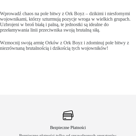
Wprowadź chaos na pole bitwy z Ork Boyz – dzikimi i niesfornymi
wojownikami, którzy szturmują pozycje wroga w wielkich grupach.
Uzbrojeni w broń białą i palną, te jednostki są idealne do
przełamywania linii przeciwnika swoją brutalną siłą.
Wzmocnij swoją armię Orków z Ork Boyz i zdominuj pole bitwy z
niezrównaną brutalnością i dzikością tych wojowników!
Bezpieczne Płatności
Bezpieczne płatności tylko od sprawdzonych operatorów.