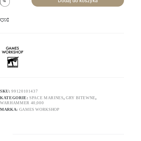
Dodaj do koszyka
Warhammer
40k:
Space
Wolves
-
Wolf
Guard
Headtakers
SKU:
99120101437
KATEGORIE:
SPACE MARINES
,
GRY BITEWNE
,
WARHAMMER 40,000
MARKA:
GAMES WORKSHOP