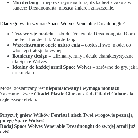
Murderfang
– niepowstrzymana furia, dzika bestia zakuta w
pancerz Dreadnoughta, niosąca śmierć i zniszczenie.
Dlaczego warto wybrać Space Wolves Venerable Dreadnought?
Trzy wersje modelu
– zbuduj Venerable Dreadnoughta, Bjorn
the Fell-Handed lub Murderfang.
Wszechstronne opcje uzbrojenia
– dostosuj swój model do
własnej strategii bitewnej.
Ikoniczny design
– talizmany, runy i detale charakterystyczne
dla Space Wolves.
Idealny do każdej armii Space Wolves
– zarówno do gry, jak i
do kolekcji.
Model dostarczany jest
niepomalowany i wymaga montażu
.
Zalecamy użycie
Citadel Plastic Glue
oraz farb
Citadel Colour
dla
najlepszego efektu.
Przyzwij gniew Wilków Fenrisu i niech Twoi wrogowie poznają
potęgę Space Wolves!
Dodaj Space Wolves Venerable Dreadnought do swojej armii już
dziś!