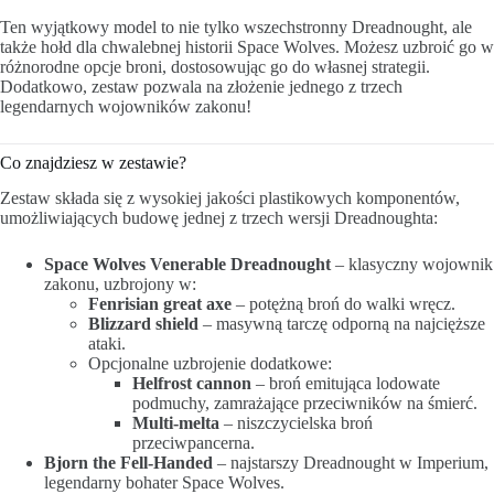
Ten wyjątkowy model to nie tylko wszechstronny Dreadnought, ale
także hołd dla chwalebnej historii Space Wolves. Możesz uzbroić go w
różnorodne opcje broni, dostosowując go do własnej strategii.
Dodatkowo, zestaw pozwala na złożenie jednego z trzech
legendarnych wojowników zakonu!
Co znajdziesz w zestawie?
Zestaw składa się z wysokiej jakości plastikowych komponentów,
umożliwiających budowę jednej z trzech wersji Dreadnoughta:
Space Wolves Venerable Dreadnought
– klasyczny wojownik
zakonu, uzbrojony w:
Fenrisian great axe
– potężną broń do walki wręcz.
Blizzard shield
– masywną tarczę odporną na najcięższe
ataki.
Opcjonalne uzbrojenie dodatkowe:
Helfrost cannon
– broń emitująca lodowate
podmuchy, zamrażające przeciwników na śmierć.
Multi-melta
– niszczycielska broń
przeciwpancerna.
Bjorn the Fell-Handed
– najstarszy Dreadnought w Imperium,
legendarny bohater Space Wolves.