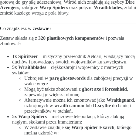
gotową do gry siłę uderzeniową. Wśród nich znajdują się szybcy
Dire
Avengers
, zabójcze
Warp Spiders
oraz potężni
Wraithblades
, zdolni
zmieść każdego wroga z pola bitwy.
Co znajdziesz w zestawie?
Zestaw składa się z
320 plastikowych komponentów
i pozwala
zbudować:
1x Spiritseer
– mistyczny przewodnik Aeldari, władający mocą
duchów i prowadzący swoich wojowników ku zwycięstwu.
5x Wraithblades
– ciężkozbrojni wojownicy z martwych
światów:
Uzbrojeni w
parę ghostswords
dla zabójczej precyzji w
walce wręcz.
Mogą być także zbudowani z
ghost axe i forceshield
,
zapewniając większą obronę.
Alternatywnie można ich zmontować jako
Wraithguard
,
uzbrojonych w
wraith cannon
lub
D-scythe
do banicji
przeciwników w otchłań.
5x Warp Spiders
– mistrzowie teleportacji, którzy atakują
nagłymi skokami przez Immaterium:
W zestawie znajduje się
Warp Spider Exarch
, którego
można uzbroić w: