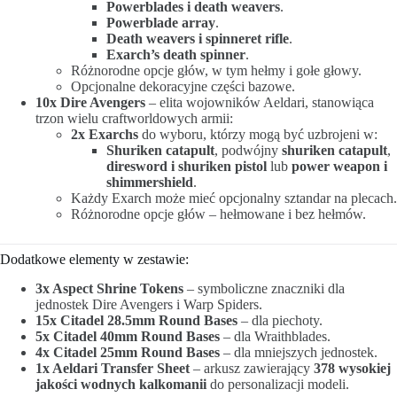
Powerblades i death weavers
.
Powerblade array
.
Death weavers i spinneret rifle
.
Exarch’s death spinner
.
Różnorodne opcje głów, w tym hełmy i gołe głowy.
Opcjonalne dekoracyjne części bazowe.
10x Dire Avengers
– elita wojowników Aeldari, stanowiąca
trzon wielu craftworldowych armii:
2x Exarchs
do wyboru, którzy mogą być uzbrojeni w:
Shuriken catapult
, podwójny
shuriken catapult
,
diresword i shuriken pistol
lub
power weapon i
shimmershield
.
Każdy Exarch może mieć opcjonalny sztandar na plecach.
Różnorodne opcje głów – hełmowane i bez hełmów.
Dodatkowe elementy w zestawie:
3x Aspect Shrine Tokens
– symboliczne znaczniki dla
jednostek Dire Avengers i Warp Spiders.
15x Citadel 28.5mm Round Bases
– dla piechoty.
5x Citadel 40mm Round Bases
– dla Wraithblades.
4x Citadel 25mm Round Bases
– dla mniejszych jednostek.
1x Aeldari Transfer Sheet
– arkusz zawierający
378 wysokiej
jakości wodnych kalkomanii
do personalizacji modeli.