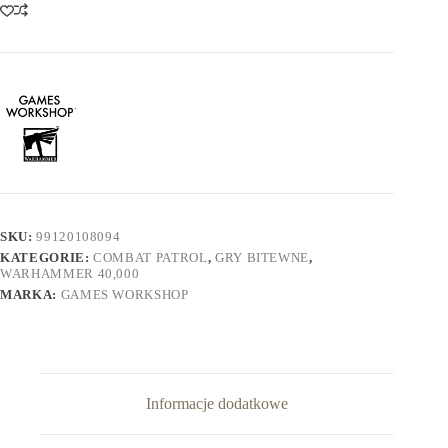
Patrol
-
Adeptus
Custodes
SKU:
99120108094
KATEGORIE:
COMBAT PATROL
,
GRY BITEWNE
,
WARHAMMER 40,000
MARKA:
GAMES WORKSHOP
Informacje dodatkowe