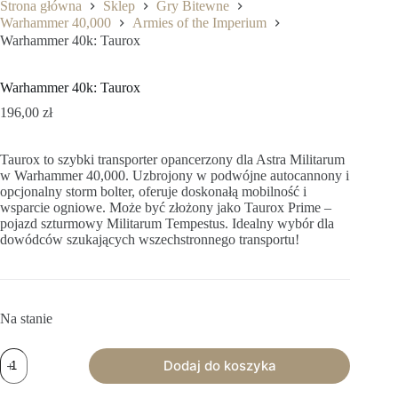
Strona główna
Sklep
Gry Bitewne
Warhammer 40,000
Armies of the Imperium
Warhammer 40k: Taurox
Warhammer 40k: Taurox
196,00
zł
Taurox to szybki transporter opancerzony dla Astra Militarum
w Warhammer 40,000. Uzbrojony w podwójne autocannony i
opcjonalny storm bolter, oferuje doskonałą mobilność i
wsparcie ogniowe. Może być złożony jako Taurox Prime –
pojazd szturmowy Militarum Tempestus. Idealny wybór dla
dowódców szukających wszechstronnego transportu!
Na stanie
ilość
Dodaj do koszyka
Warhammer
40k: