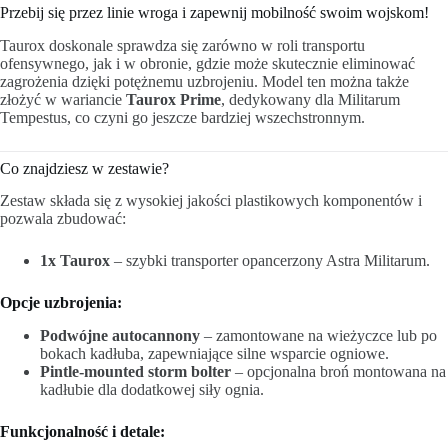
Przebij się przez linie wroga i zapewnij mobilność swoim wojskom!
Taurox doskonale sprawdza się zarówno w roli transportu
ofensywnego, jak i w obronie, gdzie może skutecznie eliminować
zagrożenia dzięki potężnemu uzbrojeniu. Model ten można także
złożyć w wariancie
Taurox Prime
, dedykowany dla Militarum
Tempestus, co czyni go jeszcze bardziej wszechstronnym.
Co znajdziesz w zestawie?
Zestaw składa się z wysokiej jakości plastikowych komponentów i
pozwala zbudować:
1x Taurox
– szybki transporter opancerzony Astra Militarum.
Opcje uzbrojenia:
Podwójne autocannony
– zamontowane na wieżyczce lub po
bokach kadłuba, zapewniające silne wsparcie ogniowe.
Pintle-mounted storm bolter
– opcjonalna broń montowana na
kadłubie dla dodatkowej siły ognia.
Funkcjonalność i detale: