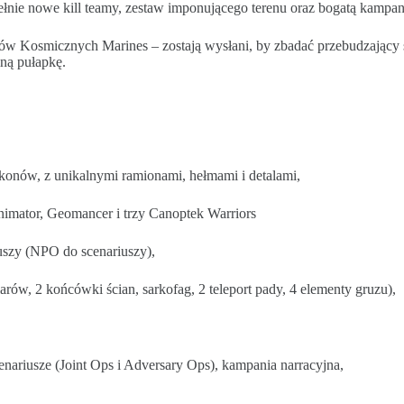
nie nowe kill teamy, zestaw imponującego terenu oraz bogatą kampani
 Kosmicznych Marines – zostają wysłani, by zbadać przebudzający si
lną pułapkę.
akonów, z unikalnymi ramionami, hełmami i detalami,
nimator, Geomancer i trzy Canoptek Warriors
euszy (NPO do scenariuszy),
larów, 2 końcówki ścian, sarkofag, 2 teleport pady, 4 elementy gruzu),
cenariusze (Joint Ops i Adversary Ops), kampania narracyjna,