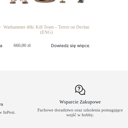
 40k: Kill Team – Terror on Devlan
Warhammer 40k: Deathwatch 
(ENG)
Battalion
Dowiedz się więcej
Doda
,00
zł
471,00
zł
Wsparcie Zakupowe
wa
Fachowe doradztwo oraz szkolenia pomagające
 InPost.
wejść w hobby.