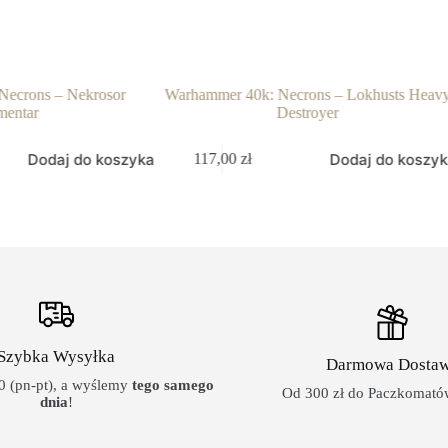
ekrosor
Warhammer 40k: Necrons – Lokhusts Heavy
Warhammer
Destroyer
do koszyka
Dodaj do koszyka
117,00
zł
660
Szybka Wysyłka
Darmowa Dosta
 (pn-pt), a wyślemy
tego samego
Od 300 zł do Paczkomatów
dnia
!