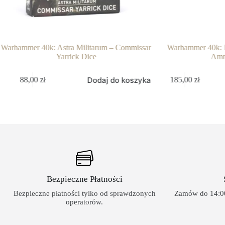
40k: Astra Militarum – Commissar
Warhammer 40k: Necrons – N
Yarrick Dice
Ammentar
Dodaj do koszyka
Dodaj 
0
zł
185,00
zł
Bezpieczne Płatności
Bezpieczne płatności tylko od sprawdzonych
Zamów do 14:00
operatorów.