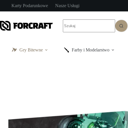
Przejdź
Karty Podarunkowe
Nasze Usługi
do
treści
Brak
wyników
Gry Bitewne
Farby i Modelarstwo