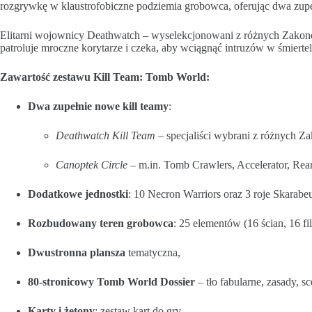
rozgrywkę w klaustrofobiczne podziemia grobowca, oferując dwa zupeł
Elitarni wojownicy Deathwatch – wyselekcjonowani z różnych Zakonów
patroluje mroczne korytarze i czeka, aby wciągnąć intruzów w śmierte
Zawartość zestawu Kill Team: Tomb World:
Dwa zupełnie nowe kill teamy
:
Deathwatch Kill Team
– specjaliści wybrani z różnych Z
Canoptek Circle
– m.in. Tomb Crawlers, Accelerator, Rea
Dodatkowe jednostki
: 10 Necron Warriors oraz 3 roje Skarab
Rozbudowany teren grobowca
: 25 elementów (16 ścian, 16 fi
Dwustronna plansza
tematyczna,
80-stronicowy Tomb World Dossier
– tło fabularne, zasady, s
Karty i żetony
: zestaw kart do gry.