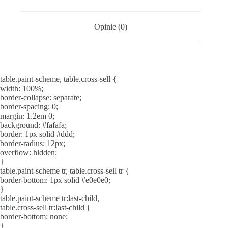
Opinie (0)
table.paint-scheme, table.cross-sell {
width: 100%;
border-collapse: separate;
border-spacing: 0;
margin: 1.2em 0;
background: #fafafa;
border: 1px solid #ddd;
border-radius: 12px;
overflow: hidden;
}
table.paint-scheme tr, table.cross-sell tr {
border-bottom: 1px solid #e0e0e0;
}
table.paint-scheme tr:last-child,
table.cross-sell tr:last-child {
border-bottom: none;
}