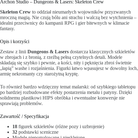
Archon Studio – Dungeons & Lasers: Skeleton Crew
Skeleton Crew
to oddział nieumarłych wojowników przyzwanych
mroczną magią. Nie czują bólu ani strachu i walczą bez wytchnienia –
idealni przeciwnicy do kampanii RPG i gier bitewnych w klimacie
fantasy.
Opis i korzyści
Zestaw z linii
Dungeons & Lasers
dostarcza klasycznych szkieletów
w zbrojach i z bronią, z rzeźbą pełną czytelnych detali. Modele
składają się szybko i pewnie, a kości, nity i pęknięcia zbroi świetnie
„łapią” washe i rozjaśnienia. Figurki łatwo wpasujesz w dowolny loch,
armię nekromanty czy starożytną kryptę.
To również bardzo wdzięczny temat malarski: od szybkiego tabletopu
po bardziej rozbudowane efekty postarzenia metalu i patyny. Dzięki
solidnemu plastikowi HIPS obróbka i ewentualne konwersje nie
sprawiają problemów.
Zawartość / Specyfikacja
18
figurek szkieletów (różne pozy i uzbrojenie)
32
podstawki sceniczne
Modele niepomalowane i niesklejone