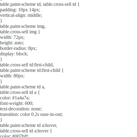
table.paint-scheme td, table.cross-sell td {
padding: 10px 14px;
vertical-align: middle;
}
table.paint-scheme img,
table.cross-sell img {
width: 72px;
height: auto;
border-radius: 8px;
display: block;
}
table.cross-sell td:first-child,
table.paint-scheme td:first-child {
width: 80px;
}
table.paint-scheme td a,
table.cross-sell td a {
color: #1a4a7a;
font-weight: 600;
text-decoration: none;
transition: color 0.2s ease-in-out;
}
table.paint-scheme td a:hover,
table.cross-sell td a:hover {
color: #007bff;