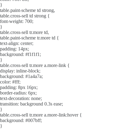
}
table.paint-scheme td strong,
table.cross-sell td strong {
font-weight: 700;
}
table.cross-sell tr.more td,
table.paint-scheme tr.more td {
text-align: center;
padding: 14px;
background: #f1f1f1;
}
table.cross-sell tr.more a.more-link {
display: inline-block;
background: #1a4a7a;
color: #fff;
padding: 8px 16px;
border-radius: 6px;
text-decoration: none;
transition: background 0.3s ease;
}
table.cross-sell tr.more a.more-link:hover {
background: #007bff;
}