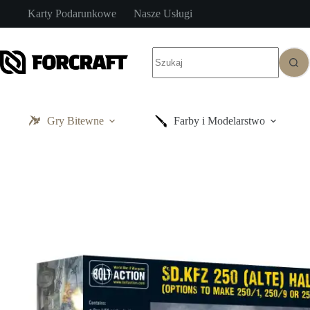
Przejdź
Karty Podarunkowe
Nasze Usługi
do
treści
Brak
wyników
Gry Bitewne
Farby i Modelarstwo