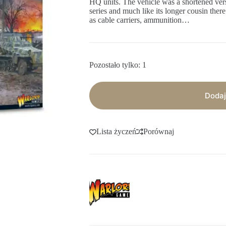
HQ units. The vehicle was a shortened ve
series and much like its longer cousin there
as cable carriers, ammunition…
Pozostało tylko: 1
Dodaj
Lista życzeń
Porównaj