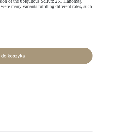
rsion of the ubiquitous Sd.Kfz 251 Hanomag
 were many variants fulfilling different roles, such
 do koszyka