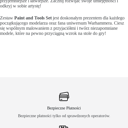
przyjemniejsze i łatwiejsze. Zacznij rozwijać swoje umiejętności i
odkryj w sobie artystę!
Zestaw
Paint and Tools Set
jest doskonałym prezentem dla każdego
początkującego modelarza oraz fana uniwersum Warhammera. Ciesz
się wspólnym malowaniem z przyjaciółmi i twórz niezapomniane
modele, które na pewno przyciągną wzrok na stole do gry!
Bezpieczne Płatności
Bezpieczne płatności tylko od sprawdzonych operatorów.