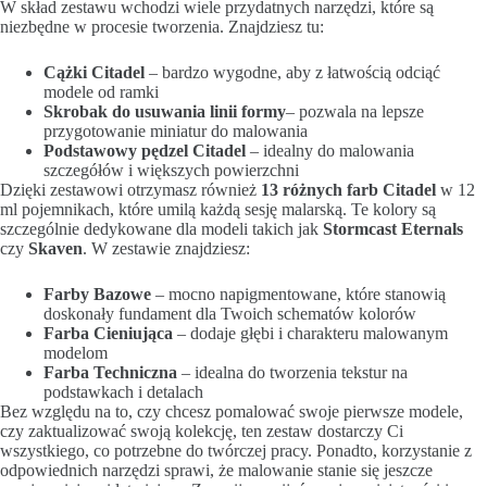
W skład zestawu wchodzi wiele przydatnych narzędzi, które są
niezbędne w procesie tworzenia. Znajdziesz tu:
Cążki Citadel
– bardzo wygodne, aby z łatwością odciąć
modele od ramki
Skrobak do usuwania linii formy
– pozwala na lepsze
przygotowanie miniatur do malowania
Podstawowy pędzel Citadel
– idealny do malowania
szczegółów i większych powierzchni
Dzięki zestawowi otrzymasz również
13 różnych farb Citadel
w 12
ml pojemnikach, które umilą każdą sesję malarską. Te kolory są
szczególnie dedykowane dla modeli takich jak
Stormcast Eternals
czy
Skaven
. W zestawie znajdziesz:
Farby Bazowe
– mocno napigmentowane, które stanowią
doskonały fundament dla Twoich schematów kolorów
Farba Cieniująca
– dodaje głębi i charakteru malowanym
modelom
Farba Techniczna
– idealna do tworzenia tekstur na
podstawkach i detalach
Bez względu na to, czy chcesz pomalować swoje pierwsze modele,
czy zaktualizować swoją kolekcję, ten zestaw dostarczy Ci
wszystkiego, co potrzebne do twórczej pracy. Ponadto, korzystanie z
odpowiednich narzędzi sprawi, że malowanie stanie się jeszcze