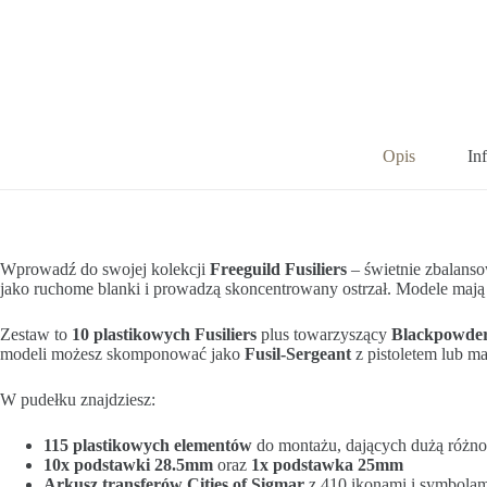
Opis
In
Wprowadź do swojej kolekcji
Freeguild Fusiliers
– świetnie zbalans
jako ruchome blanki i prowadzą skoncentrowany ostrzał. Modele mają k
Zestaw to
10 plastikowych Fusiliers
plus towarzyszący
Blackpowder
modeli możesz skomponować jako
Fusil-Sergeant
z pistoletem lub m
W pudełku znajdziesz:
115 plastikowych elementów
do montażu, dających dużą różn
10x podstawki 28.5mm
oraz
1x podstawka 25mm
Arkusz transferów Cities of Sigmar
z 410 ikonami i symbolam