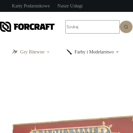
Przejdź
Karty Podarunkowe
Nasze Usługi
do
treści
Brak
wyników
Gry Bitewne
Farby i Modelarstwo