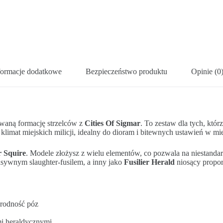
formacje dodatkowe
Bezpieczeństwo produktu
Opinie (0
owaną formację strzelców z
Cities Of Sigmar
. To zestaw dla tych, któr
limat miejskich milicji, idealny do dioram i bitewnych ustawień w mie
 Squire
. Modele złożysz z wielu elementów, co pozwala na niestanda
asywnym slaughter-fusilem, a inny jako
Fusilier Herald
niosący propor
orodność póz
i heraldycznymi