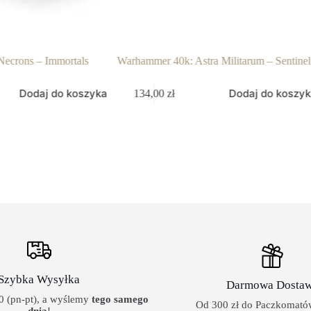
ecrons – Immortals
Warhammer 40k: Astra Militarum – Sentinel
Dodaj do koszyka
Dodaj do koszy
134,00
zł
Szybka Wysyłka
Darmowa Dosta
 (pn-pt), a wyślemy
tego samego
Od 300 zł do Paczkomatów
dnia
!