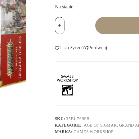
Na stanie
ilość
Age
of
Sigmar:
Cities
Of
Lista życzeń
Porównaj
Sigmar
-
Freeguild
Fusiliers
SKU:
35F4-769FB
KATEGORIE:
AGE OF SIGMAR
,
GRAND A
MARKA:
GAMES WORKSHOP