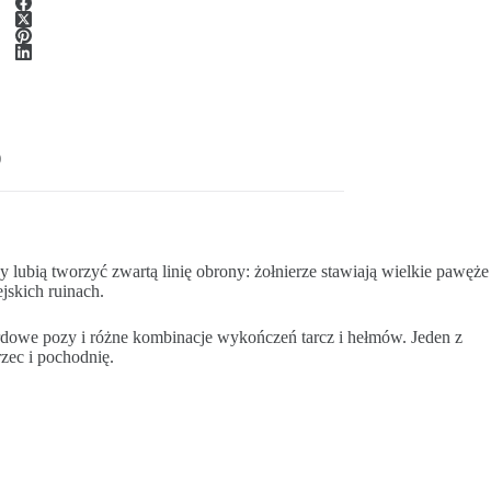
)
zy lubią tworzyć zwartą linię obrony: żołnierze stawiają wielkie pawęże
jskich ruinach.
rdowe pozy i różne kombinacje wykończeń tarcz i hełmów. Jeden z
zec i pochodnię.