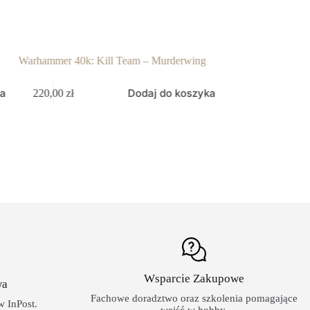
Warhammer 40k: Kill Team – Murderwing
Warhammer 40k: Ast
ka
Dodaj do koszyka
220,00
zł
284,00
zł
Wsparcie Zakupowe
wa
Fachowe doradztwo oraz szkolenia pomagające
 InPost.
wejść w hobby.