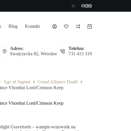
s
Blog
Kontakt
Koszyk
Adres:
Telefon:
Swojczycka 82, Wrocław
731 415 319
Age of Sigmar
Grand Alliance Death
rince Vhordrai Lord/Crimson Keep
rince Vhordrai Lord/Crimson Keep
lblight Gravelords – wampir-wojownik na