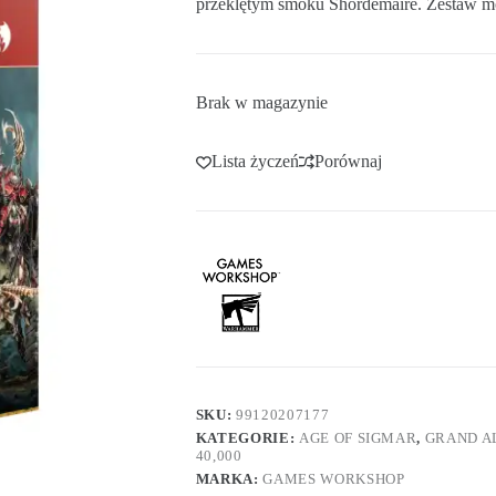
przeklętym smoku Shordemaire. Zestaw mo
Brak w magazynie
Lista życzeń
Porównaj
SKU:
99120207177
KATEGORIE:
AGE OF SIGMAR
,
GRAND A
40,000
MARKA:
GAMES WORKSHOP