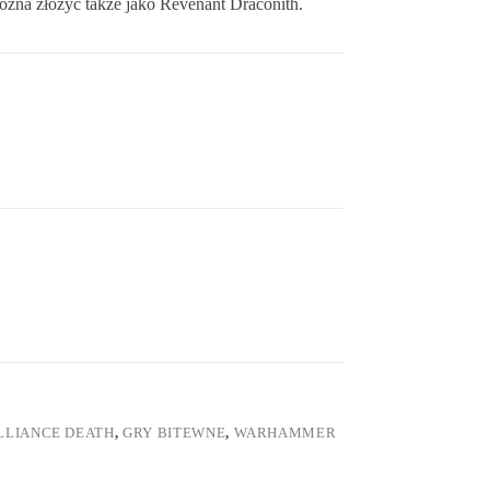
żna złożyć także jako Revenant Draconith.
LLIANCE DEATH
,
GRY BITEWNE
,
WARHAMMER