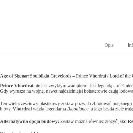
Opis
In
Age of Sigmar: Soulblight Gravelords – Prince Vhordrai / Lord of th
Prince Vhordrai
nie jest zwykłym wampirem. Jest legendą – nieśmier
Gdy wyrusza na wojnę, nawet najdzielniejsi bohaterowie czują lodowat
Ten wieloczęściowy plastikowy zestaw pozwala zbudować potężnego 
bitwy.
Vhordrai
włada legendarną
Bloodlance
, a jego bestia zieje tr
Alternatywna opcja budowy:
Zestaw można również złożyć jako
Re