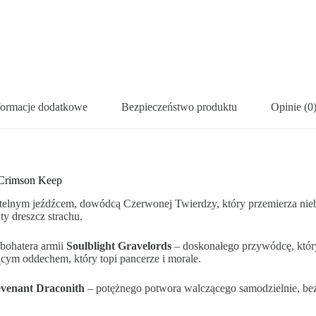
formacje dodatkowe
Bezpieczeństwo produktu
Opinie (0
e Crimson Keep
telnym jeźdźcem, dowódcą Czerwonej Twierdzy, który przemierza niebi
y dreszcz strachu.
bohatera armii
Soulblight Gravelords
– doskonałego przywódcę, który 
ującym oddechem, który topi pancerze i morale.
venant Draconith
– potężnego potwora walczącego samodzielnie, bez