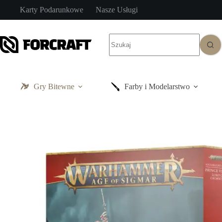
Przejdź
Karty Podarunkowe
Nasze Usługi
do
treści
Brak
wyników
Gry Bitewne
Farby i Modelarstwo