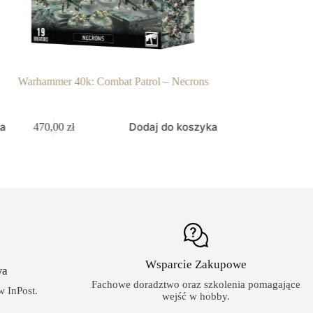
Warhammer 40k: Combat Patrol – Necrons
Warhammer 40k: Ast
134,00
zł
ka
Dodaj do koszyka
470,00
zł
Wsparcie Zakupowe
wa
Fachowe doradztwo oraz szkolenia pomagające
 InPost.
wejść w hobby.