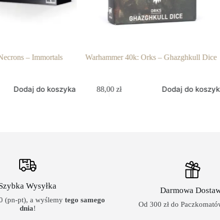
ecrons – Immortals
Warhammer 40k: Orks – Ghazghkull Dice
Dodaj do koszyka
Dodaj do koszy
88,00
zł
Szybka Wysyłka
Darmowa Dosta
 (pn-pt), a wyślemy
tego samego
Od 300 zł do Paczkomatów
dnia
!