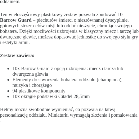
oddaniem.
Ten wieloczęściowy plastikowy zestaw pozwala zbudować 10
Barrow Guard
– piechurów śmierci o niezrównanej dyscyplinie,
gotowych strzec celów misji lub oddać nie-życie, chroniąc swojego
bohatera. Dzięki możliwości uzbrojenia w klasyczny miecz i tarczę lub
dwuręczne glewie, możesz dopasować jednostkę do swojego stylu gry
i estetyki armii.
Zestaw zawiera:
10x Barrow Guard z opcją uzbrojenia: miecz i tarcza lub
dwuręczna glewia
Elementy do stworzenia bohatera oddziału (championa),
muzyka i chorążego
94 plastikowe komponenty
10x okrągłe podstawki Citadel 28,5mm
Hełmy można swobodnie wymieniać, co pozwala na łatwą
personalizację oddziału. Miniaturki wymagają złożenia i pomalowania
.