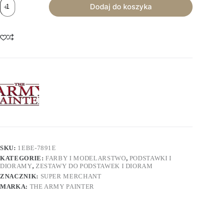
ilość
Dodaj do koszyka
The
Army
Painter
-
Battlefields
Basing
Set
SKU:
1EBE-7891E
KATEGORIE:
FARBY I MODELARSTWO
,
PODSTAWKI I
DIORAMY
,
ZESTAWY DO PODSTAWEK I DIORAM
ZNACZNIK:
SUPER MERCHANT
MARKA:
THE ARMY PAINTER