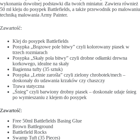
wykonania dowolnej podstawki dla twoich miniatur. Zawiera również
50 ml kleju do posypek Battlefields, a także przewodnik po malowaniu
techniką malowania Army Painter.
Zawartość:
Klej do posypek Battlefields
Posypka „Brązowe pole bitwy” czyli kolorowany piasek w
trzech rozmiarach
Posypka „Skały pola bitwy” czyli drobne odłamki drewna
korkowego, idealne na skały
Bagienna tufty (35 sztuk)
Posypka „Letnie zarośla” czyli zielony chrobotek/mech –
doskonały do udawania krzaków czy chaszczy
Trawa statyczna
„Śnieg” czyli barwiony drobny piasek – doskonale udaje śnieg
po wymieszaniu z klejem do posypek
Zawartość:
Free 50ml Battlefields Basing Glue
Brown Battleground
Battlefield Rocks
Swamp Tuft (35 Pieces)