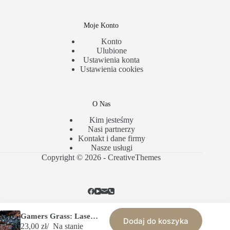
Moje Konto
Konto
Ulubione
Ustawienia konta
Ustawienia cookies
O Nas
Kim jesteśmy
Nasi partnerzy
Kontakt i dane firmy
Nasze usługi
Copyright © 2026 -
CreativeThemes
Gamers Grass: Laser Plants – Alien Fern – Paproć kosmiczna
Dodaj do koszyka
Polityka Prywatności
Regulamin Sklepu
23,00
zł
Na stanie