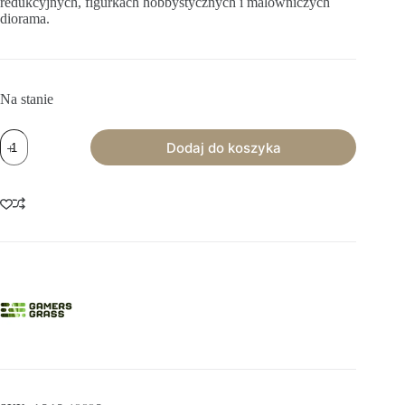
redukcyjnych, figurkach hobbystycznych i malowniczych
diorama.
Na stanie
ilość
Dodaj do koszyka
Gamers
Grass:
Laser
Plants
-
Alien
Fern
-
Paproć
kosmiczna