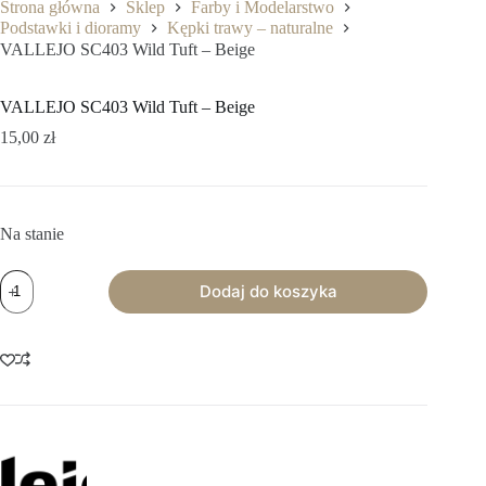
Strona główna
Sklep
Farby i Modelarstwo
Podstawki i dioramy
Kępki trawy – naturalne
VALLEJO SC403 Wild Tuft – Beige
VALLEJO SC403 Wild Tuft – Beige
15,00
zł
Na stanie
ilość
Dodaj do koszyka
VALLEJO
SC403
Wild
Tuft
-
Beige