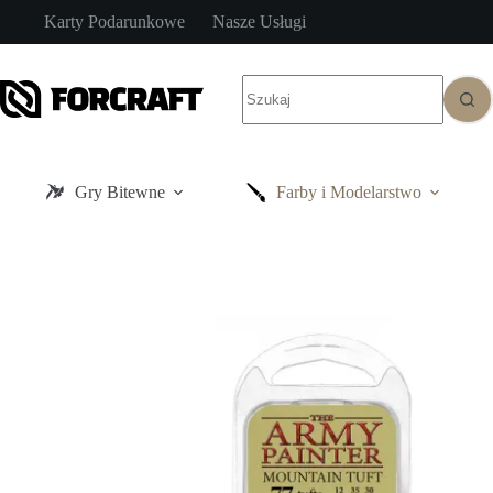
Przejdź
Karty Podarunkowe
Nasze Usługi
do
treści
Brak
wyników
Gry Bitewne
Farby i Modelarstwo