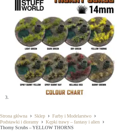
Strona główna
Sklep
Farby i Modelarstwo
Podstawki i dioramy
Kępki trawy – fantasy i alien
Thorny Scrubs – YELLOW THORNS