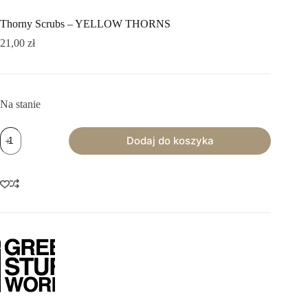
Thorny Scrubs – YELLOW THORNS
21,00
zł
Na stanie
ilość
Dodaj do koszyka
Thorny
Scrubs
-
YELLOW
THORNS