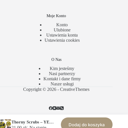
Moje Konto
Konto
Ulubione
Ustawienia konta
Ustawienia cookies
O Nas
Kim jesteśmy
Nasi partnerzy
Kontakt i dane firmy
Nasze usługi
Copyright © 2026 -
CreativeThemes
Thorny Scrubs – YELLOW THORNS
Dodaj do koszyka
Polityka Prywatności
Regulamin Sklepu
21,00
zł
Na stanie