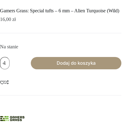
Gamers Grass: Special tufts – 6 mm – Alien Turquoise (Wild)
16,00
zł
Na stanie
ilość
Dodaj do koszyka
Gamers
Grass:
Special
tufts
-
6
mm
-
Alien
Turquoise
(Wild)