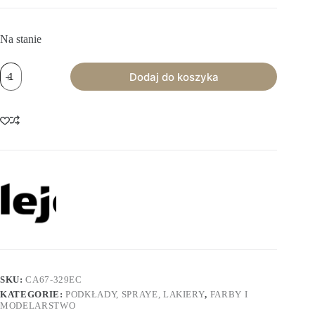
Na stanie
ilość
Dodaj do koszyka
Vallejo:
Hobby
Paint
Spray
-
US
Khaki
(400
ml)
SKU:
CA67-329EC
KATEGORIE:
PODKŁADY, SPRAYE, LAKIERY
,
FARBY I
MODELARSTWO