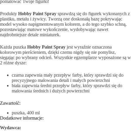
pomalować Twoje figurki!
Produkty
Hobby Paint Spray
sprawdzą się do figurek wykonanych z
plastiku, metalu i żywicy. Tworzą one doskonałą bazę pokrywając
model wysoko napigmentowanym kolorem, a do tego szybko schną,
pozostawiając matowe wykończenie, wydobywając nawet
najdrobniejsze detale miniaturek.
Każda puszka
Hobby Paint Spray
jest wyraźnie oznaczona
kolorowym pierścieniem, dzięki czemu nigdy się nie pomylisz,
sięgając po wybrany odcień. Wszystkie egzemplarze wyposażone są w
2 różne dysze:
czarna zapewnia mały przepływ farby, który sprawdzi się do
precyzyjnego malowania detali i małych powierzchni
biała zapewnia średni przepływ farby, który sprawdzi się do
malowania średnich i dużych powierzchni
Zawartość:
puszka, 400 ml
Dodatkowe informacje:
Wydawca: