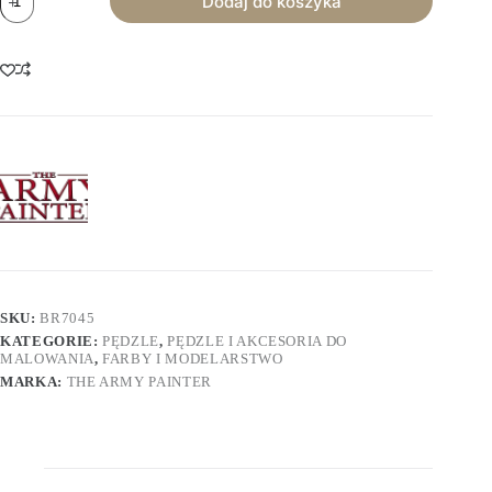
Dodaj do koszyka
The
Army
Painter:
Wargamer
-
Speedpaint
Brush
SKU:
BR7045
KATEGORIE:
PĘDZLE
,
PĘDZLE I AKCESORIA DO
MALOWANIA
,
FARBY I MODELARSTWO
MARKA:
THE ARMY PAINTER