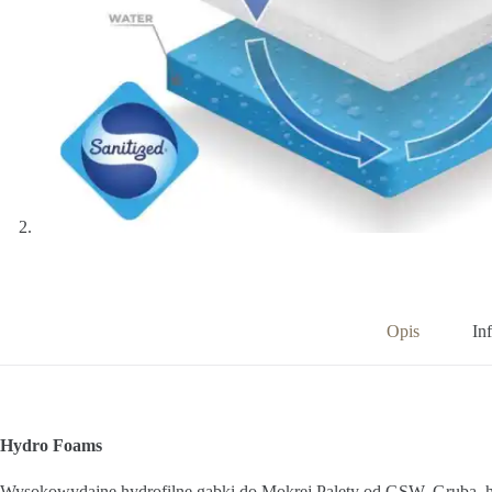
Opis
In
Hydro Foams
Wysokowydajne hydrofilne gąbki do Mokrej Palety od GSW. Gruba, hyd