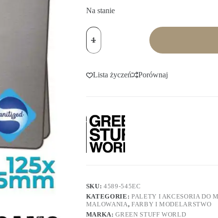
Na stanie
ilość
Hydro
Foams
x2
125x175mm
Lista życzeń
Porównaj
SKU:
4589-545EC
KATEGORIE:
PALETY I AKCESORIA DO
MALOWANIA
,
FARBY I MODELARSTWO
MARKA:
GREEN STUFF WORLD