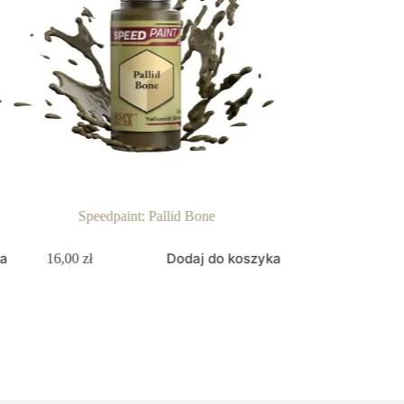
Speedpaint: Pallid Bone
Speedpaint:
a
Dodaj do koszyka
16,00
zł
16,00
zł