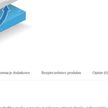
formacje dodatkowe
Bezpieczeństwo produktu
Opinie (0
rofilna pianka zapewnia zwiększoną retencję płynów, jednocześnie z