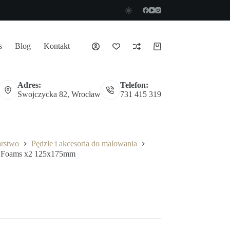
s
Blog
Kontakt
Koszyk
Adres:
Telefon:
Swojczycka 82, Wrocław
731 415 319
arstwo
Pędzle i akcesoria do malowania
 Foams x2 125x175mm