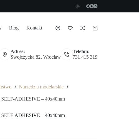
s
Blog
Kontakt
Koszyk
Adres:
Telefon:
Swojczycka 82, Wrocław
731 415 319
arstwo
Narzędzia modelarskie
heet SELF-ADHESIVE – 40x40mm
heet SELF-ADHESIVE – 40x40mm