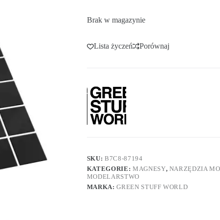
Brak w magazynie
Lista życzeń
Porównaj
SKU:
B7C8-87194
KATEGORIE:
MAGNESY
,
NARZĘDZIA M
MODELARSTWO
MARKA:
GREEN STUFF WORLD