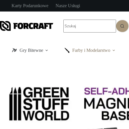
Przejdź
Karty Podarunkowe
Nasze Usługi
do
treści
Brak
wyników
Gry Bitewne
Farby i Modelarstwo