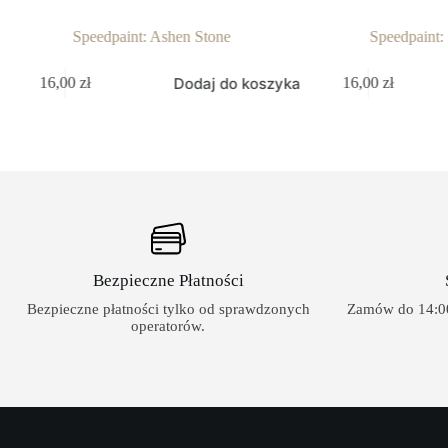
Speedpaint: Ashen Stone
Speedpaint: Slaugh
Dodaj do koszyka
Do
16,00
zł
16,00
zł
Bezpieczne Płatności
Bezpieczne płatności tylko od sprawdzonych
Zamów do 14:00
operatorów.