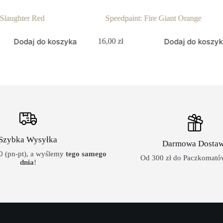
ter Red
Speedpaint: Fire Giant Orange
daj do koszyka
Dodaj do koszyka
16,00
zł
Szybka Wysyłka
Darmowa Dosta
 (pn-pt), a wyślemy
tego samego
Od 300 zł do Paczkomatów
dnia
!