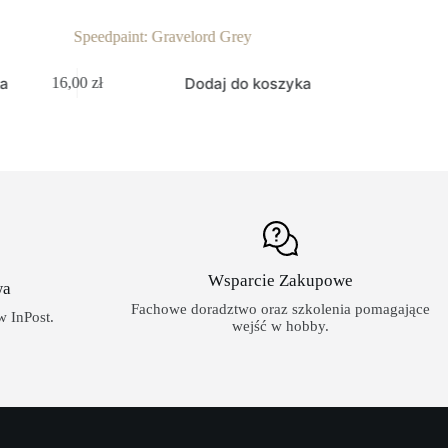
Speedpaint: Gravelord Grey
Speedpaint: Plasm
Dodaj do koszyka
16,00
zł
16,00
zł
Wsparcie Zakupowe
wa
Fachowe doradztwo oraz szkolenia pomagające
 InPost.
wejść w hobby.