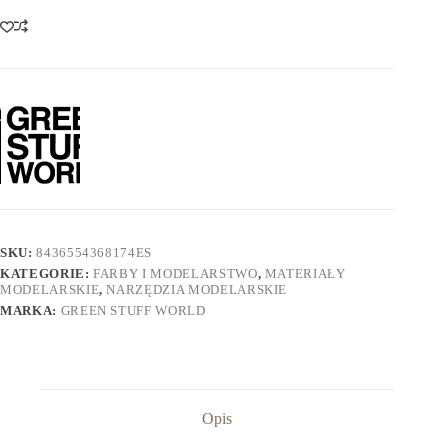
Mm
SKU:
8436554368174ES
KATEGORIE:
FARBY I MODELARSTWO
,
MATERIAŁY
MODELARSKIE
,
NARZĘDZIA MODELARSKIE
MARKA:
GREEN STUFF WORLD
Opis