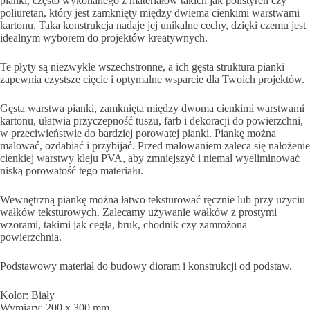
pianki, często wykonanego z materiałów takich jak polistyren czy
poliuretan, który jest zamknięty między dwiema cienkimi warstwami
kartonu. Taka konstrukcja nadaje jej unikalne cechy, dzięki czemu jest
idealnym wyborem do projektów kreatywnych.
Te płyty są niezwykle wszechstronne, a ich gęsta struktura pianki
zapewnia czystsze cięcie i optymalne wsparcie dla Twoich projektów.
Gęsta warstwa pianki, zamknięta między dwoma cienkimi warstwami
kartonu, ułatwia przyczepność tuszu, farb i dekoracji do powierzchni,
w przeciwieństwie do bardziej porowatej pianki. Piankę można
malować, ozdabiać i przybijać. Przed malowaniem zaleca się nałożenie
cienkiej warstwy kleju PVA, aby zmniejszyć i niemal wyeliminować
niską porowatość tego materiału.
Wewnętrzną piankę można łatwo teksturować ręcznie lub przy użyciu
wałków teksturowych. Zalecamy używanie wałków z prostymi
wzorami, takimi jak cegła, bruk, chodnik czy zamrożona
powierzchnia.
Podstawowy materiał do budowy dioram i konstrukcji od podstaw.
Kolor: Biały
Wymiary: 200 x 300 mm