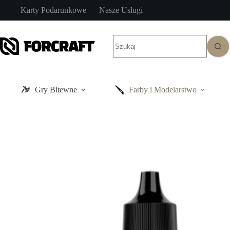
Przejdź
Karty Podarunkowe
Nasze Usługi
do
treści
Brak
wyników
Gry Bitewne
Farby i Modelarstwo