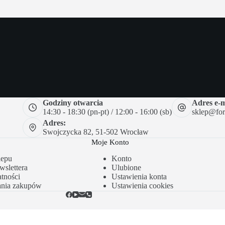
Godziny otwarcia
Adres e-m
14:30 - 18:30 (pn-pt) / 12:00 - 16:00 (sb)
sklep@forc
Adres:
Swojczycka 82, 51-502 Wrocław
Moje Konto
lepu
Konto
slettera
Ulubione
tności
Ustawienia konta
ania zakupów
Ustawienia cookies