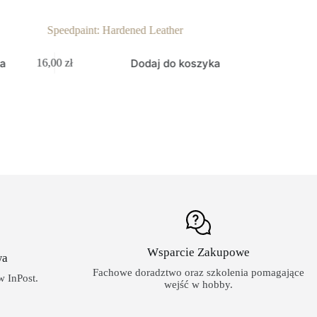
Speedpaint: Hardened Leather
Speedpaint:
ka
Dodaj do koszyka
16,00
zł
16,00
zł
Wsparcie Zakupowe
wa
Fachowe doradztwo oraz szkolenia pomagające
 InPost.
wejść w hobby.