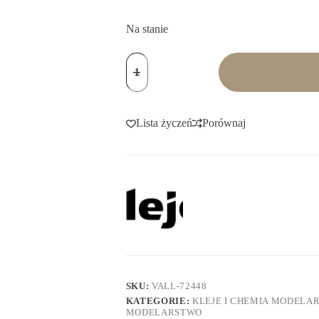
Na stanie
ilość
VALLEJO
72448
Game
Color
Xpress
Lista życzeń
Porównaj
Color
18
ml.
Xpress
Medium
SKU:
VALL-72448
KATEGORIE:
KLEJE I CHEMIA MODELA
MODELARSTWO