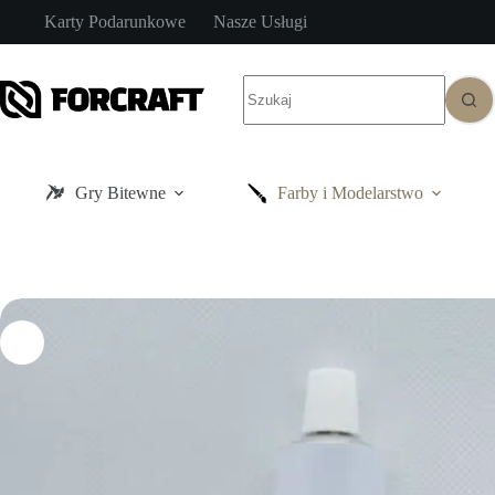
Przejdź
Karty Podarunkowe
Nasze Usługi
do
treści
Brak
wyników
Gry Bitewne
Farby i Modelarstwo