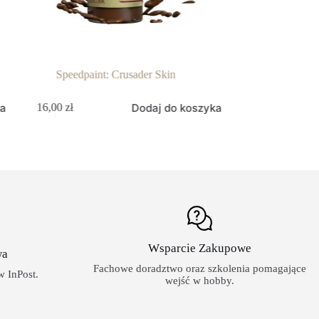
aint: Crusader Skin
Speedpaint: Ashen Stone
Dodaj do koszyka
Dodaj do k
16,00
zł
Wsparcie Zakupowe
wa
Fachowe doradztwo oraz szkolenia pomagające
 InPost.
wejść w hobby.