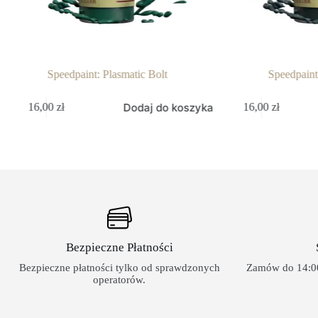
nt: Plasmatic Bolt
Speedpaint: Runic Grey
Dodaj do koszyka
Dodaj do kos
16,00
zł
Bezpieczne Płatności
Bezpieczne płatności tylko od sprawdzonych
Zamów do 14:00
operatorów.