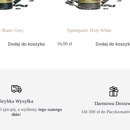
Speedpaint: Holy White
Speedp
zyka
Dodaj do koszyka
16,00
zł
16,00
zł
Szybka Wysyłka
Darmowa Dosta
 (pn-pt), a wyślemy
tego samego
Od 300 zł do Paczkomatów
dnia
!