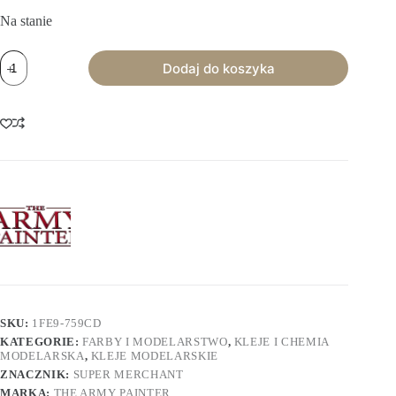
Na stanie
ilość
Dodaj do koszyka
The
Army
Painter:
Super
Glue
SKU:
1FE9-759CD
KATEGORIE:
FARBY I MODELARSTWO
,
KLEJE I CHEMIA
MODELARSKA
,
KLEJE MODELARSKIE
ZNACZNIK:
SUPER MERCHANT
MARKA:
THE ARMY PAINTER