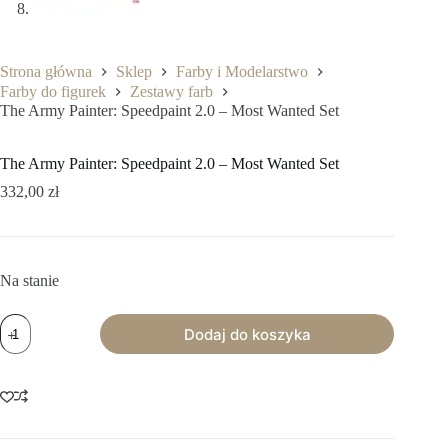
Strona główna
Sklep
Farby i Modelarstwo
Farby do figurek
Zestawy farb
The Army Painter: Speedpaint 2.0 – Most Wanted Set
The Army Painter: Speedpaint 2.0 – Most Wanted Set
332,00
zł
Na stanie
ilość
Dodaj do koszyka
The
Army
Painter:
Speedpaint
2.0
-
Most