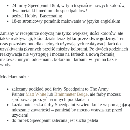
24 farby Speedpaint 18ml, w tym trzynaście nowych kolorów,
dwa metaliki i medium do speedpaintów!
pędzel Hobby: Basecoating
18-to stronicowy poradnik malowania w języku angielskim
Zmiany w recepturze dotyczą nie tylko większej ilości kolorów, ale
także reaktywacji, która działa teraz
tylko przez dwie godziny
. Ten
czas pozostawiono dla chętnych używających reaktywacji farb do
uzyskiwania płynnych przejść między kolorami. Po dwóch godzinach
reaktywacja nie występuję i można na farbach z nową formułą
malować innymi odcieniami, kolorami i farbami w tym na bazie
wody.
Modelarz radzi:
zalecany podkład pod farby Speedpaint to The Army
Painter
Matt White
lub
Brainmatter Beige
, ale farby możesz
spróbować położyć na innych podkładach
każda buteleczka farby Speedpaint zawiera kulkę wspomagającą
mieszanie zawartości – pamietaj by mocno wstrząsnąć przed
użyciem!
do farbek Speedpaint zalecana jest sucha paleta