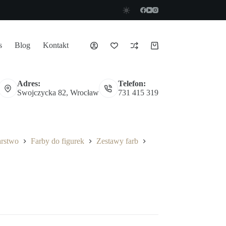
s
Blog
Kontakt
Koszyk
Adres:
Telefon:
Swojczycka 82, Wrocław
731 415 319
arstwo
Farby do figurek
Zestawy farb