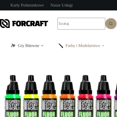
Przejdź
Karty Podarunkowe
Nasze Usługi
do
treści
Brak
wyników
Gry Bitewne
Farby i Modelarstwo