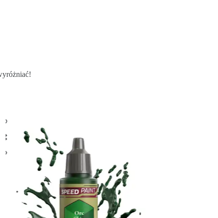
wyróżniać!