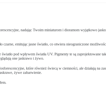
fluorescencyjne, nadając Twoim miniaturom i dioramom wyjątkowo jaskr
ło czarne, emitując jasne światło, co otwiera nieograniczone możliwośc
jące światło pod wpływem światła UV. Pigmenty te są zaprojektowane t
glądają one jaskrawo i żywo.
osforescencyjne, które również świecą w ciemności, ale działają na za
jaskrawe, żywe zabarwienie.
fem.