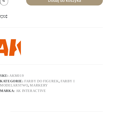
Dodaj do koszyka
AK
Interactive:
Playmarkers
-
Light
Orange
SKU:
AKM019
KATEGORIE:
FARBY DO FIGUREK
,
FARBY I
MODELARSTWO
,
MARKERY
MARKA:
AK INTERACTIVE