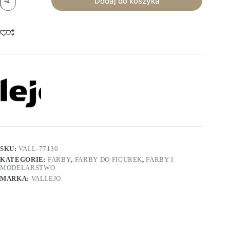
Dodaj do koszyka
Vallejo:
True
Metallic
Base
-
Ultramarine
Blue
SKU:
VALL-77130
KATEGORIE:
FARBY
,
FARBY DO FIGUREK
,
FARBY I
MODELARSTWO
MARKA:
VALLEJO