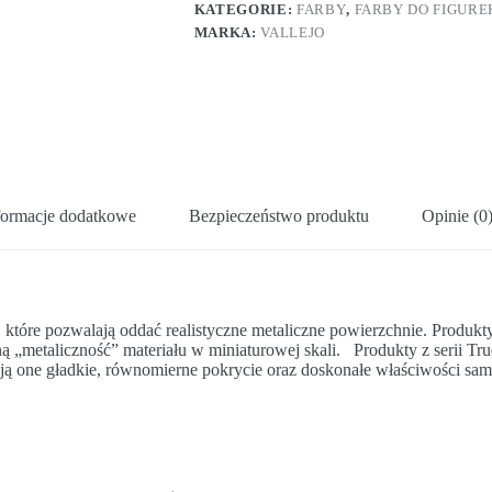
KATEGORIE:
FARBY
,
FARBY DO FIGURE
MARKA:
VALLEJO
formacje dodatkowe
Bezpieczeństwo produktu
Opinie (0
tóre pozwalają oddać realistyczne metaliczne powierzchnie. Produkty z
„metaliczność” materiału w miniaturowej skali. Produkty z serii True 
ją one gładkie, równomierne pokrycie oraz doskonałe właściwości sa