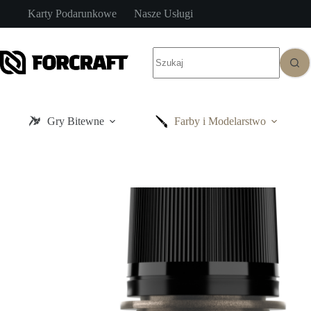
Przejdź
Karty Podarunkowe
Nasze Usługi
do
treści
Brak
wyników
Gry Bitewne
Farby i Modelarstwo