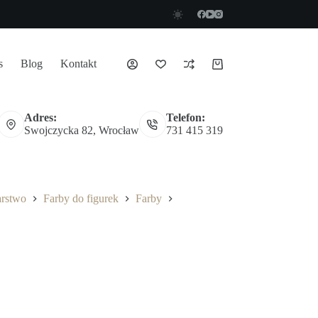
s
Blog
Kontakt
Koszyk
Adres:
Telefon:
Swojczycka 82, Wrocław
731 415 319
arstwo
Farby do figurek
Farby