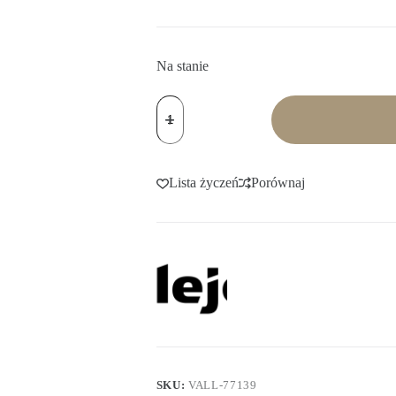
Na stanie
ilość
Vallejo:
True
Metallic
Base
-
Lista życzeń
Porównaj
Aged
Metal
SKU:
VALL-77139