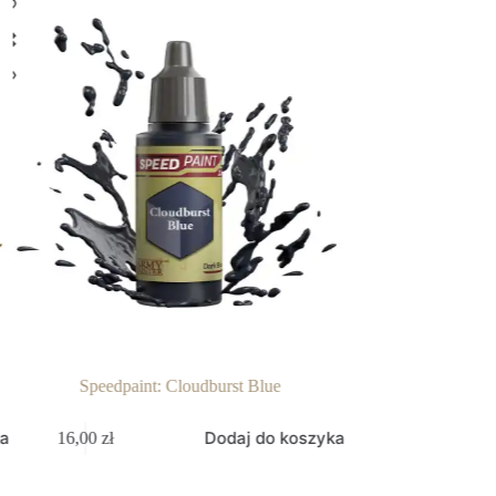
Speedpaint: Cloudburst Blue
Speedpaint
ka
Dodaj do koszyka
16,00
zł
16,00
zł