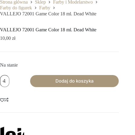
Strona główna
Sklep
Farby i Modelarstwo
Farby do figurek
Farby
VALLEJO 72001 Game Color 18 ml. Dead White
VALLEJO 72001 Game Color 18 ml. Dead White
10,00
zł
Na stanie
ilość
Dodaj do koszyka
VALLEJO
72001
Game
Color
18
ml.
Dead
White