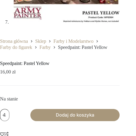
Strona główna
Sklep
Farby i Modelarstwo
Farby do figurek
Farby
Speedpaint: Pastel Yellow
Speedpaint: Pastel Yellow
16,00
zł
Na stanie
ilość
Dodaj do koszyka
Speedpaint:
Pastel
Yellow