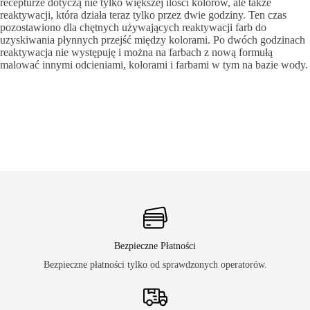
recepturze dotyczą nie tylko większej ilości kolorów, ale także
reaktywacji, która działa teraz tylko przez dwie godziny. Ten czas
pozostawiono dla chętnych używających reaktywacji farb do
uzyskiwania płynnych przejść między kolorami. Po dwóch godzinach
reaktywacja nie występuję i można na farbach z nową formułą
malować innymi odcieniami, kolorami i farbami w tym na bazie wody.
Bezpieczne Płatności
Bezpieczne płatności tylko od sprawdzonych operatorów.