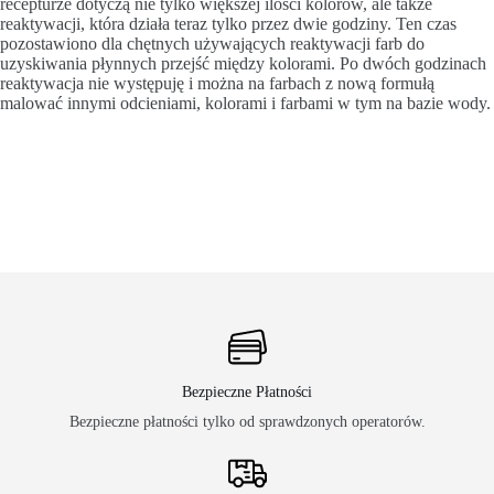
recepturze dotyczą nie tylko większej ilości kolorów, ale także
reaktywacji, która działa teraz tylko przez dwie godziny. Ten czas
pozostawiono dla chętnych używających reaktywacji farb do
uzyskiwania płynnych przejść między kolorami. Po dwóch godzinach
reaktywacja nie występuję i można na farbach z nową formułą
malować innymi odcieniami, kolorami i farbami w tym na bazie wody.
Bezpieczne Płatności
Bezpieczne płatności tylko od sprawdzonych operatorów.