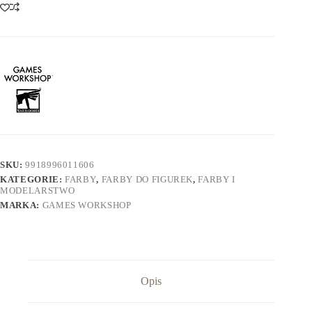
-
Wyldwood
(18ml)
SKU:
9918996011606
KATEGORIE:
FARBY
,
FARBY DO FIGUREK
,
FARBY I
MODELARSTWO
MARKA:
GAMES WORKSHOP
Opis