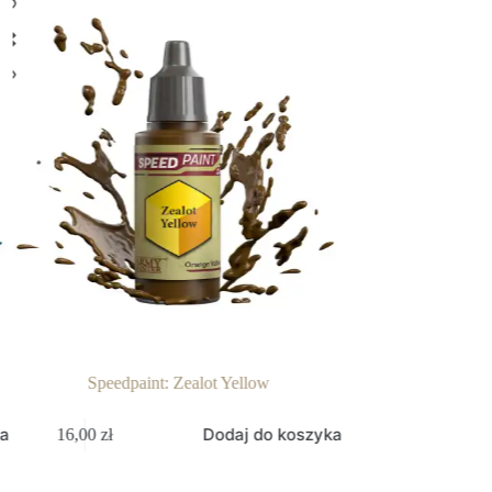
Speedpaint: Zealot Yellow
Speedpaint
ka
Dodaj do koszyka
16,00
zł
16,00
zł