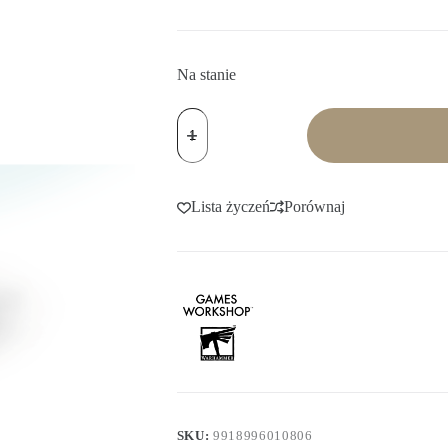
Na stanie
ilość
Citadel
Colors:
Contrast
-
Ork
Lista życzeń
Porównaj
Flesh
(18
ml)
SKU:
9918996010806