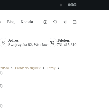
s
Blog
Kontakt
Koszyk
Adres:
Telefon:
Swojczycka 82, Wrocław
731 415 319
arstwo
Farby do figurek
Farby
l)
l)
l)