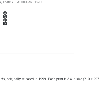
K
,
FARBY I MODELARSTWO
)
rks
, originally released in 1999. Each print is A4 in size (210 x 297