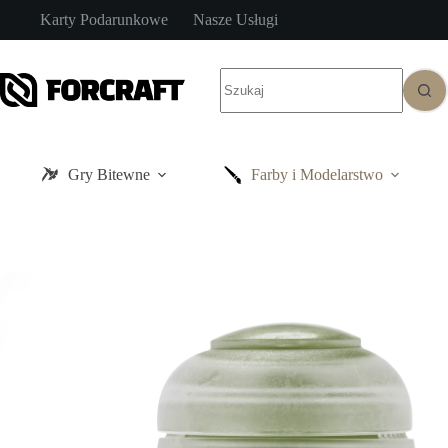
Przejdź
Karty Podarunkowe
Nasze Usługi
do
treści
Brak
wyników
Gry Bitewne
Farby i Modelarstwo