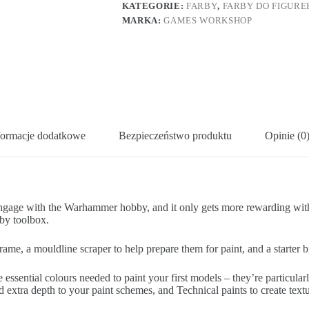
KATEGORIE:
FARBY
,
FARBY DO FIGURE
MARKA:
GAMES WORKSHOP
formacje dodatkowe
Bezpieczeństwo produktu
Opinie (0
ngage with the Warhammer hobby, and it only gets more rewarding with ti
by toolbox.
e, a mouldline scraper to help prepare them for paint, and a starter brus
he essential colours needed to paint your first models – they’re particul
 extra depth to your paint schemes, and Technical paints to create text