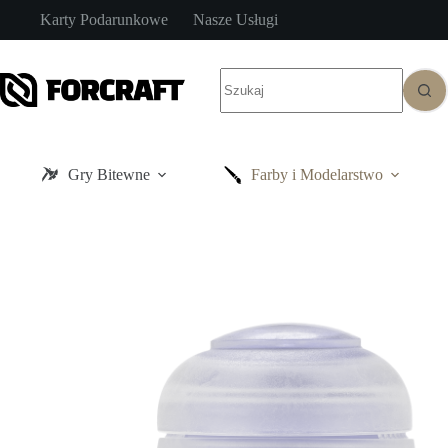
Przejdź
Karty Podarunkowe
Nasze Usługi
do
treści
Brak
wyników
Gry Bitewne
Farby i Modelarstwo