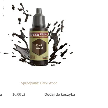
Speedpaint: Dark Wood
Speedpaint:
ka
Dodaj do koszyka
16,00
zł
16,00
zł