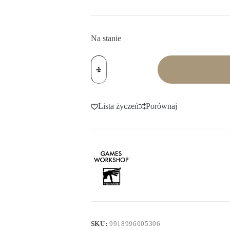
Na stanie
ilość
Citadel
Colors:
Contrast
-
Leviathan
Lista życzeń
Porównaj
Purple
(18
ml)
SKU:
9918996005306