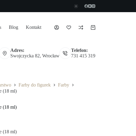
s
Blog
Kontakt
Koszyk
Adres:
Telefon:
Swojczycka 82, Wrocław
731 415 319
arstwo
Farby do figurek
Farby
e (18 ml)
e (18 ml)
e (18 ml)