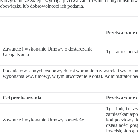
Korzystanie ze Sklepu wymaga przetwarzania Twoich danych osobowych
obowiązku lub dobrowolności ich podania.
Przetwarzane 
Zawarcie i wykonanie Umowy o dostarczanie
1) adres poczty
Usługi Konta
Podanie ww. danych osobowych jest warunkiem zawarcia i wykonania
wykonania ww. umowy, w tym utworzenie Konta). Administrator będ
Cel przetwarzania
Przetwarzane 
1) imię i nazw
zamieszkania/pr
Zawarcie i wykonanie Umowy sprzedaży
kod pocztowy, k
działalności gos
Przedsiębiorcą