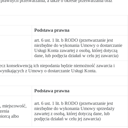
rawnych przetwarzania, a także o okresie przetwarzania oraz
Podstawa prawna
art. 6 ust. 1 lit. b RODO (przetwarzanie jest
niezbędne do wykonania Umowy o dostarczanie
Usługi Konta zawartej z osobą, której dotyczą
dane, lub podjęcia działań w celu jej zawarcia)
ecz konsekwencją ich niepodania będzie niemożność zawarcia i
wynikających z Umowy o dostarczanie Usługi Konta.
Podstawa prawna
art. 6 ust. 1 lit. b RODO (przetwarzanie jest
, miejscowość,
niezbędne do wykonania Umowy sprzedaży
zenia
zawartej z osobą, której dotyczą dane, lub
biorcą albo
podjęcia działań w celu jej zawarcia)