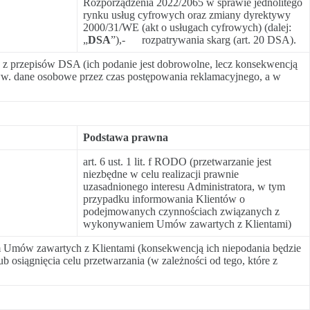
Rozporządzenia 2022/2065 w sprawie jednolitego
rynku usług cyfrowych oraz zmiany dyrektywy
2000/31/WE (akt o usługach cyfrowych) (dalej:
„
DSA
”),- rozpatrywania skarg (art. 20 DSA).
 z przepisów DSA (ich podanie jest dobrowolne, lecz konsekwencją
 ww. dane osobowe przez czas postępowania reklamacyjnego, a w
Podstawa prawna
art. 6 ust. 1 lit. f RODO (przetwarzanie jest
niezbędne w celu realizacji prawnie
uzasadnionego interesu Administratora, w tym
przypadku informowania Klientów o
podejmowanych czynnościach związanych z
wykonywaniem Umów zawartych z Klientami)
 Umów zawartych z Klientami (konsekwencją ich niepodania będzie
 osiągnięcia celu przetwarzania (w zależności od tego, które z