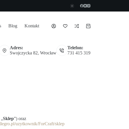
s
Blog
Kontakt
Koszyk
Adres:
Telefon:
Swojczycka 82, Wrocław
731 415 319
 „
Sklep
”) oraz
allegro.pl/uzytkownik/ForCraft/sklep