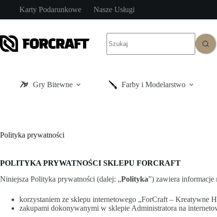
Przejdź
Karty Podarunkowe
Nasze Usługi
do
treści
Brak
wyników
Gry Bitewne
Farby i Modelarstwo
Polityka prywatności
POLITYKA PRYWATNOŚCI SKLEPU FORCRAFT
Niniejsza Polityka prywatności (dalej: „
Polityka
”) zawiera informacj
korzystaniem ze sklepu internetowego „ForCraft – Kreatywne H
zakupami dokonywanymi w sklepie Administratora na internetow