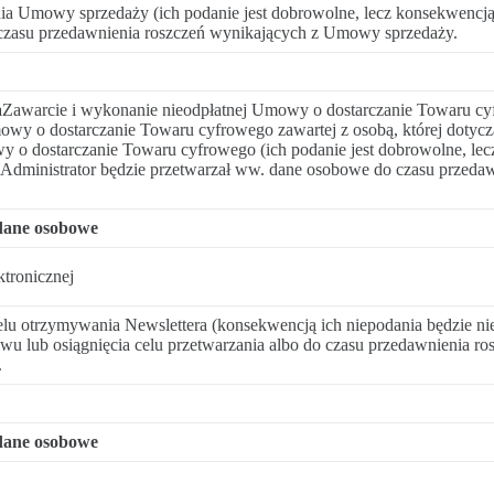
a Umowy sprzedaży (ich podanie jest dobrowolne, lecz konsekwencj
 czasu przedawnienia roszczeń wynikających z Umowy sprzedaży.
a
Zawarcie i wykonanie nieodpłatnej Umowy o dostarczanie Towaru cyfrow
y o dostarczanie Towaru cyfrowego zawartej z osobą, której dotyczą 
 o dostarczanie Towaru cyfrowego (ich podanie jest dobrowolne, lec
dministrator będzie przetwarzał ww. dane osobowe do czasu przedaw
dane osobowe
ktronicznej
lu otrzymywania Newslettera (konsekwencją ich niepodania będzie ni
wu lub osiągnięcia celu przetwarzania albo do czasu przedawnienia 
.
dane osobowe