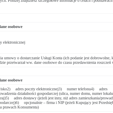
. Poniżej znajdziesz szczegółowe informacje o celach i podstawach p
dane osobowe
 elektronicznej
 umowy o dostarczanie Usługi Konta (ich podanie jest dobrowolne, l
zie przetwarzał ww. dane osobowe do czasu przedawnienia roszczeń 
dane osobowe
isko2) adres poczty elektronicznej3) numer telefonu4) adres
owadzenia działalności gospodarczej (ulica, numer domu, numer lokalu
raj)5) adres dostawy (jeżeli jest inny, niż adres zamieszkania/prowad
podarczej)6) opcjonalnie – firma i NIP (jeżeli Kupujący jest Przedsię
 na prawach Konsumenta)