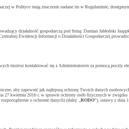
e inaczej w Polityce mają znaczenie nadane im w Regulaminie, dostępn
adzący działalność gospodarczą pod firmą: Damian Jabłoński Jaappko 
Centralnej Ewidencji Informacji o Działalności Gospodarczej prowadzo
ch możesz kontaktować się z Administratorem za pomocą poczty elekt
hniczne, aby zapewnić jak najlepszą ochronę Twoich danych osobowych 
ia 27 kwietnia 2016 r. w sprawie ochrony osób fizycznych w związk
ozporządzenie o ochronie danych) (dalej: „
RODO
”), ustawy z dnia 