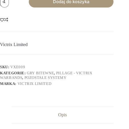
Dodaj do koszyka
Victrix
Limited:
Barrels
Victrix Limited
SKU:
VXE009
KATEGORIE:
GRY BITEWNE
,
PILLAGE - VICTRIX
WARBANDS
,
POZOSTAŁE SYSTEMY
MARKA:
VICTRIX LIMITED
Opis