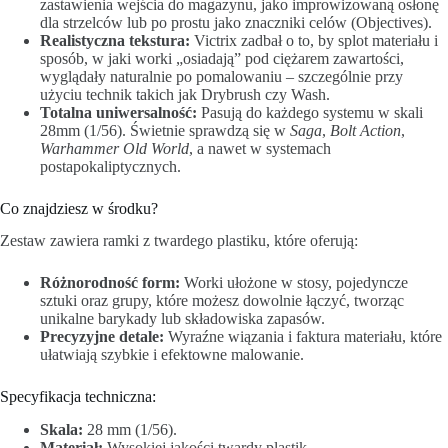
zastawienia wejścia do magazynu, jako improwizowaną osłonę
dla strzelców lub po prostu jako znaczniki celów (Objectives).
Realistyczna tekstura:
Victrix zadbał o to, by splot materiału i
sposób, w jaki worki „osiadają” pod ciężarem zawartości,
wyglądały naturalnie po pomalowaniu – szczególnie przy
użyciu technik takich jak Drybrush czy Wash.
Totalna uniwersalność:
Pasują do każdego systemu w skali
28mm (1/56). Świetnie sprawdzą się w
Saga
,
Bolt Action
,
Warhammer Old World
, a nawet w systemach
postapokaliptycznych.
Co znajdziesz w środku?
Zestaw zawiera ramki z twardego plastiku, które oferują:
Różnorodność form:
Worki ułożone w stosy, pojedyncze
sztuki oraz grupy, które możesz dowolnie łączyć, tworząc
unikalne barykady lub składowiska zapasów.
Precyzyjne detale:
Wyraźne wiązania i faktura materiału, które
ułatwiają szybkie i efektowne malowanie.
Specyfikacja techniczna:
Skala:
28 mm (1/56).
Materiał:
Wysokiej jakości twardy plastik.