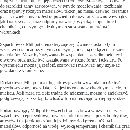
Inną zaletą Milliput jest jego wszechstronność. Może być stosowany
do szerokiej gamy zastosowań, w tym do modelowania, rzeźbienia
oraz naprawy różnych materiałów, takich jak metal, drewno, ceramika,
plastik i wiele innych. Jest odpowiedni do użytku zarówno wewnątrz,
jak i na zewnątrz, oraz odporny na wodę, wysoką temperaturę i
chemikalia, co czyni go idealnym do stosowania w trudnych
warunkach.
Szpachlówka Milliput charakteryzuje się również doskonałymi
właściwościami adhezyjnymi, co czyni ją idealną do łączenia różnych
materiałów. Może być używana do wypełniania szczelin, pęknięć i
otworów oraz może być kształtowana w różne formy i tekstury. Po
wyschnięciu można ją rzeźbić, szlifować i malować, aby uzyskać
pożądane wykończenie.
Dodatkowo, Milliput ma długi okres przechowywania i może być
przechowywany przez lata, jeśli jest trzymany w chłodnym i suchym
miejscu. Jeśli masa staje się trudna do mieszania, można ją zmiękczyć,
podgrzewając suszarką do włosów lub namaczając w ciepłej wodzie.
Podsumowując, Milliput to wszechstronna, łatwa w użyciu i trwała
szpachlówka epoksydowa, powszechnie stosowana przez hobbystów,
artystów i majsterkowiczów. Jej zdolność do łączenia różnych
materiałów, odporność na wodę, wysoką temperaturę i chemikalia oraz