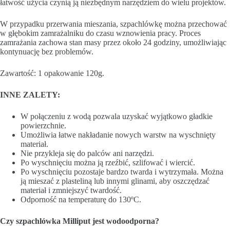
łatwość użycia czynią ją niezbędnym narzędziem do wielu projektów.
W przypadku przerwania mieszania, szpachlówkę można przechować
w głębokim zamrażalniku do czasu wznowienia pracy. Proces
zamrażania zachowa stan masy przez około 24 godziny, umożliwiając
kontynuację bez problemów.
Zawartość: 1 opakowanie 120g.
INNE ZALETY:
W połączeniu z wodą pozwala uzyskać wyjątkowo gładkie
powierzchnie.
Umożliwia łatwe nakładanie nowych warstw na wyschnięty
materiał.
Nie przykleja się do palców ani narzędzi.
Po wyschnięciu można ją rzeźbić, szlifować i wiercić.
Po wyschnięciu pozostaje bardzo twarda i wytrzymała. Można
ją mieszać z plasteliną lub innymi glinami, aby oszczędzać
materiał i zmniejszyć twardość.
Odporność na temperaturę do 130ºC.
Czy szpachlówka Milliput jest wodoodporna?