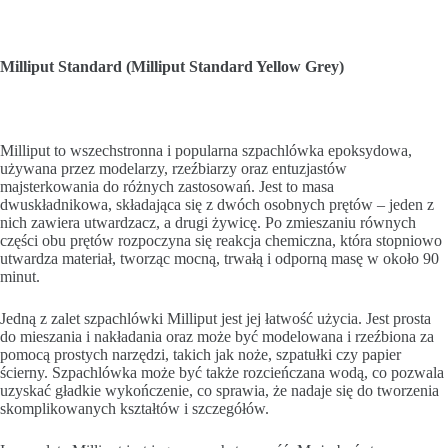
Milliput Standard (Milliput Standard Yellow Grey)
Milliput to wszechstronna i popularna szpachlówka epoksydowa,
używana przez modelarzy, rzeźbiarzy oraz entuzjastów
majsterkowania do różnych zastosowań. Jest to masa
dwuskładnikowa, składająca się z dwóch osobnych prętów – jeden z
nich zawiera utwardzacz, a drugi żywicę. Po zmieszaniu równych
części obu prętów rozpoczyna się reakcja chemiczna, która stopniowo
utwardza materiał, tworząc mocną, trwałą i odporną masę w około 90
minut.
Jedną z zalet szpachlówki Milliput jest jej łatwość użycia. Jest prosta
do mieszania i nakładania oraz może być modelowana i rzeźbiona za
pomocą prostych narzędzi, takich jak noże, szpatułki czy papier
ścierny. Szpachlówka może być także rozcieńczana wodą, co pozwala
uzyskać gładkie wykończenie, co sprawia, że nadaje się do tworzenia
skomplikowanych kształtów i szczegółów.