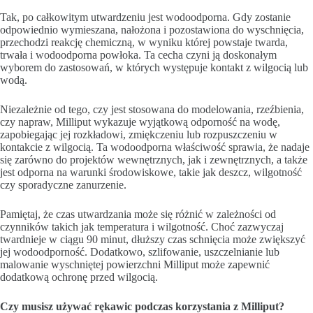
Tak, po całkowitym utwardzeniu jest wodoodporna. Gdy zostanie
odpowiednio wymieszana, nałożona i pozostawiona do wyschnięcia,
przechodzi reakcję chemiczną, w wyniku której powstaje twarda,
trwała i wodoodporna powłoka. Ta cecha czyni ją doskonałym
wyborem do zastosowań, w których występuje kontakt z wilgocią lub
wodą.
Niezależnie od tego, czy jest stosowana do modelowania, rzeźbienia,
czy napraw, Milliput wykazuje wyjątkową odporność na wodę,
zapobiegając jej rozkładowi, zmiękczeniu lub rozpuszczeniu w
kontakcie z wilgocią. Ta wodoodporna właściwość sprawia, że nadaje
się zarówno do projektów wewnętrznych, jak i zewnętrznych, a także
jest odporna na warunki środowiskowe, takie jak deszcz, wilgotność
czy sporadyczne zanurzenie.
Pamiętaj, że czas utwardzania może się różnić w zależności od
czynników takich jak temperatura i wilgotność. Choć zazwyczaj
twardnieje w ciągu 90 minut, dłuższy czas schnięcia może zwiększyć
jej wodoodporność. Dodatkowo, szlifowanie, uszczelnianie lub
malowanie wyschniętej powierzchni Milliput może zapewnić
dodatkową ochronę przed wilgocią.
Czy musisz używać rękawic podczas korzystania z Milliput?