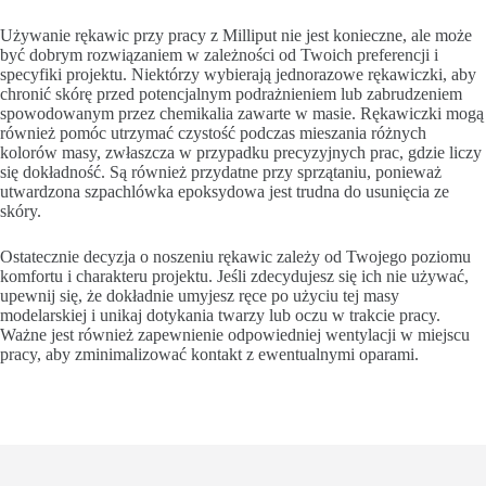
Używanie rękawic przy pracy z Milliput nie jest konieczne, ale może
być dobrym rozwiązaniem w zależności od Twoich preferencji i
specyfiki projektu. Niektórzy wybierają jednorazowe rękawiczki, aby
chronić skórę przed potencjalnym podrażnieniem lub zabrudzeniem
spowodowanym przez chemikalia zawarte w masie. Rękawiczki mogą
również pomóc utrzymać czystość podczas mieszania różnych
kolorów masy, zwłaszcza w przypadku precyzyjnych prac, gdzie liczy
się dokładność. Są również przydatne przy sprzątaniu, ponieważ
utwardzona szpachlówka epoksydowa jest trudna do usunięcia ze
skóry.
Ostatecznie decyzja o noszeniu rękawic zależy od Twojego poziomu
komfortu i charakteru projektu. Jeśli zdecydujesz się ich nie używać,
upewnij się, że dokładnie umyjesz ręce po użyciu tej masy
modelarskiej i unikaj dotykania twarzy lub oczu w trakcie pracy.
Ważne jest również zapewnienie odpowiedniej wentylacji w miejscu
pracy, aby zminimalizować kontakt z ewentualnymi oparami.